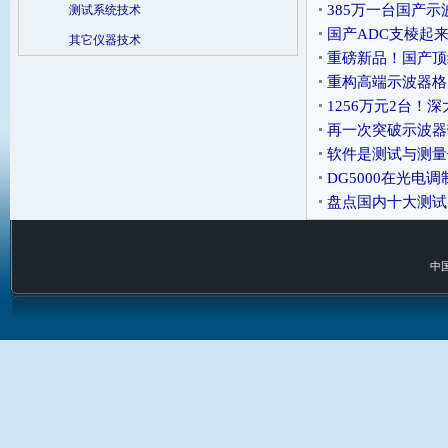
385万一台国产示
测试系统技术
国产ADC支棱起来
其它仪器技术
重磅新品！国产顶级
带信号产生的 “芯
重构高端示波器格局！
速示波器方案
1256万元2台！
再一次突破示波器
软件是测试与测量
DG5000在光电
盘点国内十大测试
中国