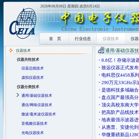
2026年08月06日 星期四 农历6月24日
首 页
行业信息
仪器技术
仪器
通用/基础仪器
仪器技术
仪器共性技术
8.8亿！存储示波
致远仪器正式发布ZU
仪器总线技术
5GSas采
电科思仪4458系
虚拟仪器技术
50GSas
290万元33GH
仪器分类技术
是德科技多域融合
通用/基础仪器技术
盘点国产最强高分
顶尖高校东南大学
通信/网络仪器技术
把高阶产品线技术，
微波/毫米波仪器技术
地表最强示波器进
音视频仪器技术
从惠普、安捷伦到
光电仪器技术
华微重磅新品128